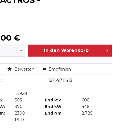
 ACTROS -
,00 €
In den
Warenkorb
n
Bewerten
Empfehlen
:
1211-9711413
15.928
S:
503
End PS:
606
kW:
370
End kW:
446
Nm:
2300
End Nm:
2.785
PLD