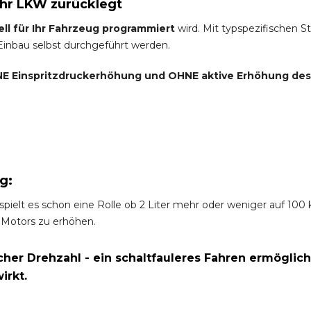
Ihr LKW zurücklegt
ell für Ihr Fahrzeug programmiert
wird. Mit typspezifischen S
 Einbau selbst durchgeführt werden.
E Einspritzdruckerhöhung und
OHNE
aktive Erhöhung de
g:
spielt es schon eine Rolle ob 2 Liter mehr oder weniger auf 10
 Motors zu erhöhen.
er Drehzahl - ein schaltfauleres Fahren ermöglich
irkt.