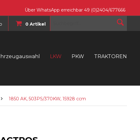
Über WhatsApp erreichbar 49 (0)2404/677666
o
0 Artikel
ahrzeugauswahl
LKW
PKW
TRAKTOREN
T
1850 AK, 503PS/370KW, 15928 ccm