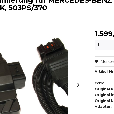
timierung für MERCEDES-BENZ
AK, 503PS/370
1.599
Merke
Artikel-Nr.
ccm:
Original P
Original 
Original 
Adapter: