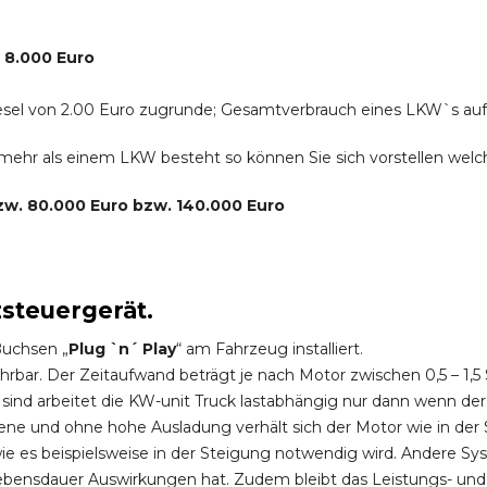
. 8.000 Euro
r Diesel von 2.00 Euro zugrunde; Gesamtverbrauch eines LKW`s au
s mehr als einem LKW besteht so können Sie sich vorstellen we
bzw. 80.000 Euro bzw. 140.000 Euro
zsteuergerät.
Buchsen „
Plug `n´ Play
“ am Fahrzeug installiert.
hrbar. Der Zeitaufwand beträgt je nach Motor zwischen 0,5 – 1
ind arbeitet die KW-unit Truck lastabhängig nur dann wenn der
ene und ohne hohe Ausladung verhält sich der Motor wie in der 
 es beispielsweise in der Steigung notwendig wird. Andere Sy
ebensdauer Auswirkungen hat. Zudem bleibt das Leistungs- und