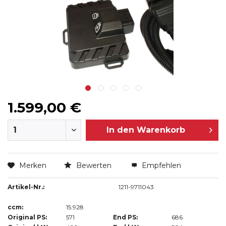
1.599,00 €
In den
Warenkorb
Merken
Bewerten
Empfehlen
Artikel-Nr.:
1211-9711043
ccm:
15.928
Original PS:
571
End PS:
686