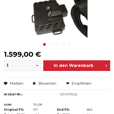
1.599,00 €
In den
Warenkorb
Merken
Bewerten
Empfehlen
Artikel-Nr.:
1211-9711023
ccm:
15.928
Original PS:
571
End PS:
686