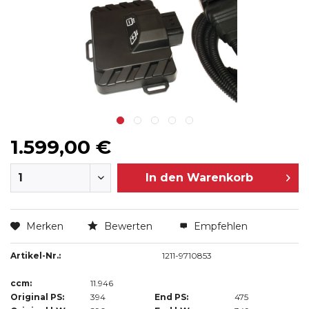
1.599,00 €
In den
Warenkorb
Merken
Bewerten
Empfehlen
Artikel-Nr.:
1211-9710853
ccm:
11.946
Original PS:
394
End PS:
475