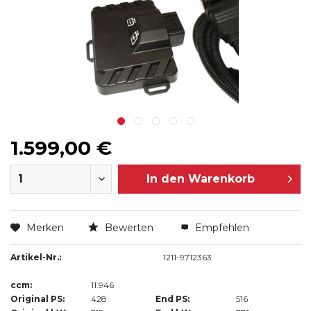
1.599,00 €
In den
Warenkorb
Merken
Bewerten
Empfehlen
Artikel-Nr.:
1211-9712363
ccm:
11.946
Original PS:
428
End PS:
516