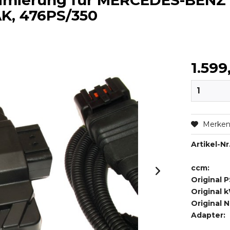
timierung für MERCEDES-BENZ
AK, 476PS/350
1.599
Merke
Artikel-Nr.
ccm:
Original P
Original 
Original 
Adapter: