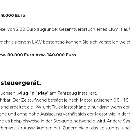
. 8.000 Euro
r Diesel von 2.00 Euro zugrunde; Gesamtverbrauch eines LKW`s au
s mehr als einem LKW besteht so können Sie sich vorstellen we
bzw. 80.000 Euro bzw. 140.000 Euro
zsteuergerät.
Buchsen „
Plug `n´ Play
“ am Fahrzeug installiert.
hrbar. Der Zeitaufwand beträgt je nach Motor zwischen 0,5 – 1
ind arbeitet die KW-unit Truck lastabhängig nur dann wenn der
ene und ohne hohe Ausladung verhält sich der Motor wie in der 
 es beispielsweise in der Steigung notwendig wird. Andere Sy
ebensdauer Auswirkungen hat. Zudem bleibt das Leistungs- und