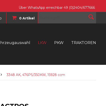
Über WhatsApp erreichbar 49 (0)2404/677666
o
0 Artikel
ahrzeugauswahl
LKW
PKW
TRAKTOREN
T
3348 AK, 476PS/350KW, 15928 ccm