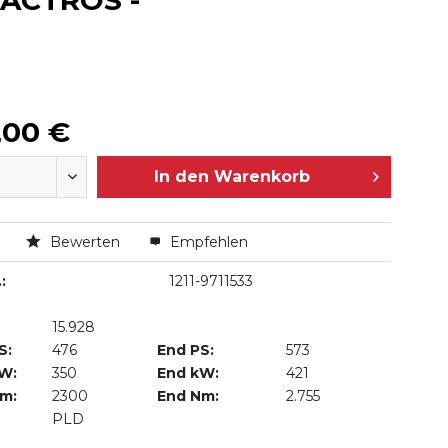
 ACTROS -
,00 €
In den
Warenkorb
n
Bewerten
Empfehlen
:
1211-9711533
15.928
S:
476
End PS:
573
kW:
350
End kW:
421
Nm:
2300
End Nm:
2.755
PLD