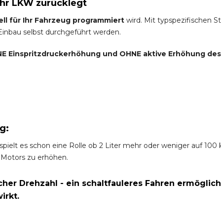
Ihr LKW zurücklegt
ell für Ihr Fahrzeug programmiert
wird. Mit typspezifischen S
 Einbau selbst durchgeführt werden.
E Einspritzdruckerhöhung und
OHNE
aktive Erhöhung de
g:
spielt es schon eine Rolle ob 2 Liter mehr oder weniger auf 10
 Motors zu erhöhen.
er Drehzahl - ein schaltfauleres Fahren ermöglich
irkt.