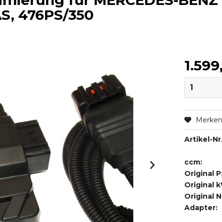
timierung für MERCEDES-BENZ
AS, 476PS/350
1.599
Merke
Artikel-Nr.
ccm:
Original P
Original 
Original 
Adapter: