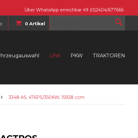
Über WhatsApp erreichbar 49 (0)2404/677666
o
0 Artikel
ahrzeugauswahl
LKW
PKW
TRAKTOREN
T
3348 AS, 476PS/350KW, 15928 ccm