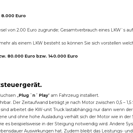
. 8.000 Euro
r Diesel von 2.00 Euro zugrunde; Gesamtverbrauch eines LKW`s au
s mehr als einem LKW besteht so können Sie sich vorstellen we
bzw. 80.000 Euro bzw. 140.000 Euro
zsteuergerät.
Buchsen „
Plug `n´ Play
“ am Fahrzeug installiert.
hrbar. Der Zeitaufwand beträgt je nach Motor zwischen 0,5 – 1
ind arbeitet die KW-unit Truck lastabhängig nur dann wenn der
ene und ohne hohe Ausladung verhält sich der Motor wie in der 
 es beispielsweise in der Steigung notwendig wird. Andere Sy
ebensdauer Auswirkungen hat. Zudem bleibt das Leistungs- und