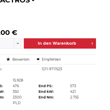
 ACTROS -
,00 €
In den
Warenkorb
n
Bewerten
Empfehlen
:
1211-9711523
15.928
S:
476
End PS:
573
kW:
350
End kW:
421
Nm:
2300
End Nm:
2.755
PLD