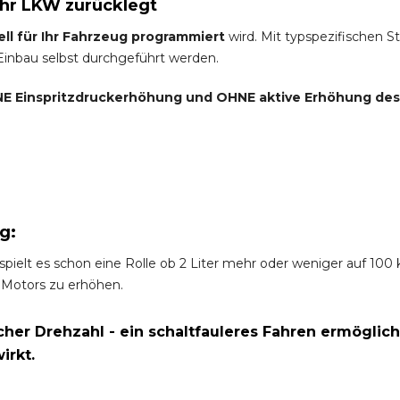
Ihr LKW zurücklegt
ell für Ihr Fahrzeug programmiert
wird. Mit typspezifischen S
 Einbau selbst durchgeführt werden.
E Einspritzdruckerhöhung und
OHNE
aktive Erhöhung de
g:
spielt es schon eine Rolle ob 2 Liter mehr oder weniger auf 10
 Motors zu erhöhen.
er Drehzahl - ein schaltfauleres Fahren ermöglich
irkt.