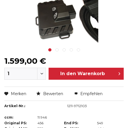
1.599,00 €
In den
Warenkorb
Merken
Bewerten
Empfehlen
Artikel-Nr.:
1211-9712103
ccm:
11.946
Original PS:
456
End PS:
549