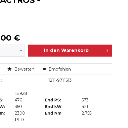
 ACTROS -
,00 €
In den
Warenkorb
n
Bewerten
Empfehlen
:
1211-9711513
15.928
S:
476
End PS:
573
kW:
350
End kW:
421
Nm:
2300
End Nm:
2.755
PLD