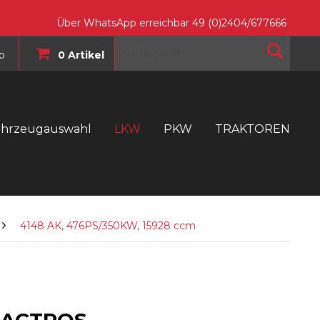
Über WhatsApp erreichbar 49 (0)2404/677666
o
0 Artikel
ahrzeugauswahl
LKW
PKW
TRAKTOREN
T
4148 AK, 476PS/350KW, 15928 ccm