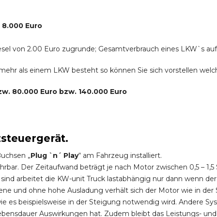
. 8.000 Euro
r Diesel von 2.00 Euro zugrunde; Gesamtverbrauch eines LKW`s au
s mehr als einem LKW besteht so können Sie sich vorstellen we
bzw. 80.000 Euro bzw. 140.000 Euro
zsteuergerät.
Buchsen „
Plug `n´ Play
“ am Fahrzeug installiert.
hrbar. Der Zeitaufwand beträgt je nach Motor zwischen 0,5 – 1
ind arbeitet die KW-unit Truck lastabhängig nur dann wenn der
ene und ohne hohe Ausladung verhält sich der Motor wie in der 
 es beispielsweise in der Steigung notwendig wird. Andere Sy
ebensdauer Auswirkungen hat. Zudem bleibt das Leistungs- und