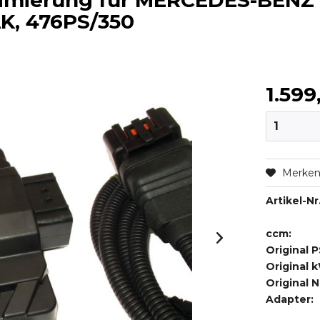
timierung für MERCEDES-BENZ
AK, 476PS/350
1.599
Merke
Artikel-Nr.
ccm:
Original P
Original 
Original 
Adapter: