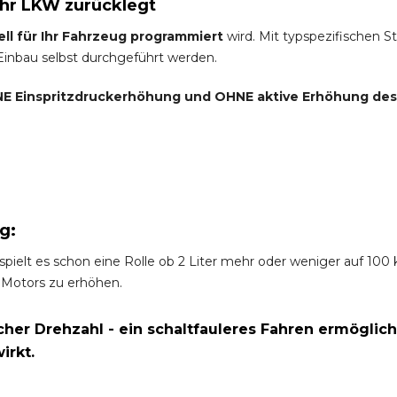
Ihr LKW zurücklegt
ell für Ihr Fahrzeug programmiert
wird. Mit typspezifischen S
 Einbau selbst durchgeführt werden.
E Einspritzdruckerhöhung und
OHNE
aktive Erhöhung de
g:
spielt es schon eine Rolle ob 2 Liter mehr oder weniger auf 10
 Motors zu erhöhen.
er Drehzahl - ein schaltfauleres Fahren ermöglich
irkt.