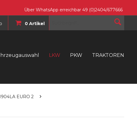
Über WhatsApp erreichbar 49 (0)2404/677666
o
0 Artikel
ahrzeugauswahl
LKW
PKW
TRAKTOREN
T
M904LA EURO 2