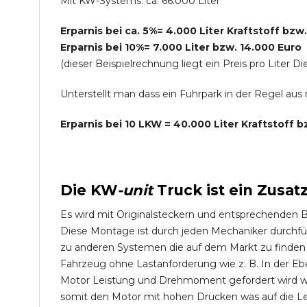
Mit KW-Systems: ca. 66.000 Liter
Erparnis bei ca. 5%= 4.000 Liter Kraftstoff bzw
Erparnis bei 10%= 7.000 Liter bzw. 14.000 Euro
(dieser Beispielrechnung liegt ein Preis pro Lite
Unterstellt man dass ein Fuhrpark in der Regel au
Erparnis bei 10 LKW = 40.000 Liter Kraftstoff 
Die
KW
-
unit
Truck
ist ein Zusat
Es wird mit Originalsteckern und entsprechenden 
Diese Montage ist durch jeden Mechaniker durchfü
zu anderen Systemen die auf dem Markt zu finden s
Fahrzeug ohne Lastanforderung wie z. B. In der Eb
Motor Leistung und Drehmoment gefordert wird wie
somit den Motor mit hohen Drücken was auf die L