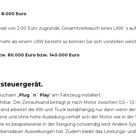
. 8.000 Euro
r Diesel von 2.00 Euro zugrunde; Gesamtverbrauch eines LKW`s au
s mehr als einem LKW besteht so können Sie sich vorstellen we
bzw. 80.000 Euro bzw. 140.000 Euro
zsteuergerät.
Buchsen „
Plug `n´ Play
“ am Fahrzeug installiert.
hrbar. Der Zeitaufwand beträgt je nach Motor zwischen 0,5 – 1
ind arbeitet die KW-unit Truck lastabhängig nur dann wenn der
ene und ohne hohe Ausladung verhält sich der Motor wie in der 
 es beispielsweise in der Steigung notwendig wird. Andere Sy
ebensdauer Auswirkungen hat. Zudem bleibt das Leistungs- und