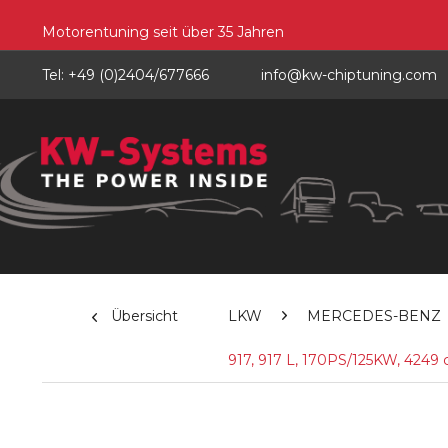
Motorentuning seit über 35 Jahren
Tel: +49 (0)2404/677666
info@kw-chiptuning.com
Übersicht
LKW
MERCEDES-BENZ
917, 917 L, 170PS/125KW, 4249