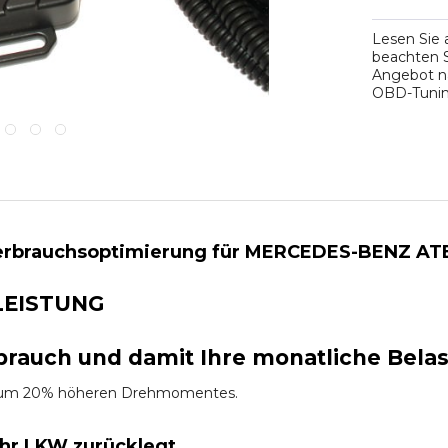
Lesen Sie
beachten S
Angebot na
OBD-Tuning
erbrauchsoptimierung für MERCEDES-BENZ ATEG
LEISTUNG
brauch und damit Ihre monatliche Bela
es um 20% höheren Drehmomentes.
Ihr LKW zurücklegt