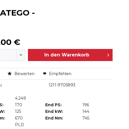
 ATEGO -
,00 €
In den
Warenkorb
n
Bewerten
Empfehlen
:
1211-9705893
4.249
S:
170
End PS:
196
kW:
125
End kW:
144
Nm:
670
End Nm:
745
PLD