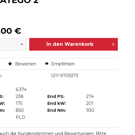
 ATEGO 2
,00 €
In den
Warenkorb
n
Bewerten
Empfehlen
:
1211-9705373
6.374
S:
238
End PS:
274
kW:
175
End kW:
201
Nm:
850
End Nm:
930
PLD
 auch die Kundenstimmen und Bewertungen. Bitte