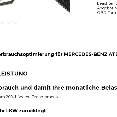
beachten S
Angebot na
OBD-Tuning
rbrauchsoptimierung für MERCEDES-BENZ ATEGO 
LEISTUNG
brauch und damit Ihre monatliche Bela
es um 20% höheren Drehmomentes.
Ihr LKW zurücklegt