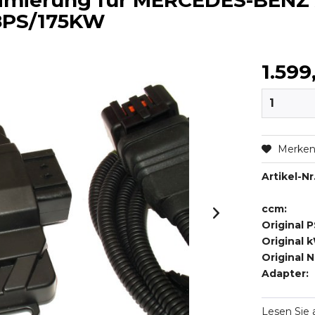
timierung für MERCEDES-BENZ
238PS/175KW
1.599
Merke
Artikel-Nr.
ccm:
Original P
Original 
Original 
Adapter:
Lesen Sie