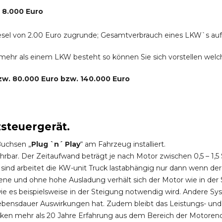
. 8.000 Euro
r Diesel von 2.00 Euro zugrunde; Gesamtverbrauch eines LKW`s au
s mehr als einem LKW besteht so können Sie sich vorstellen we
bzw. 80.000 Euro bzw. 140.000 Euro
zsteuergerät.
Buchsen „
Plug `n´ Play
“ am Fahrzeug installiert.
hrbar. Der Zeitaufwand beträgt je nach Motor zwischen 0,5 – 1
ind arbeitet die KW-unit Truck lastabhängig nur dann wenn der
ene und ohne hohe Ausladung verhält sich der Motor wie in der 
 es beispielsweise in der Steigung notwendig wird. Andere Sy
ebensdauer Auswirkungen hat. Zudem bleibt das Leistungs- und
ken mehr als 20 Jahre Erfahrung aus dem Bereich der Motoren