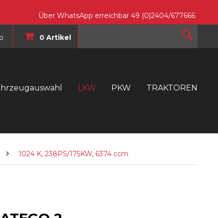
Über WhatsApp erreichbar 49 (0)2404/677666
o
0 Artikel
ahrzeugauswahl
LKW
PKW
TRAKTOREN
T
1024 K, 238PS/175KW, 6374 ccm