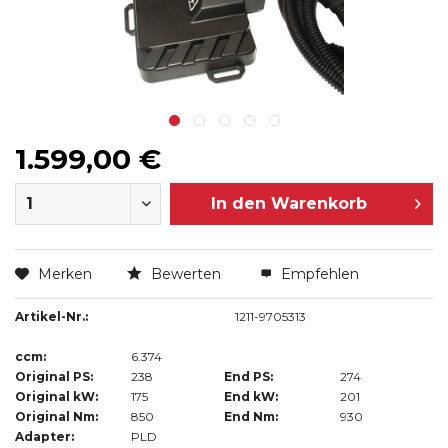
1.599,00 €
In den
Warenkorb
Merken
Bewerten
Empfehlen
Artikel-Nr.:
1211-9705313
ccm:
6.374
Original PS:
238
End PS:
274
Original kW:
175
End kW:
201
Original Nm:
850
End Nm:
930
Adapter:
PLD