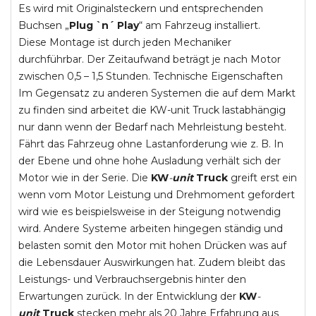
Es wird mit Originalsteckern und entsprechenden
Buchsen „
Plug `n´ Play
“ am Fahrzeug installiert.
Diese Montage ist durch jeden Mechaniker
durchführbar. Der Zeitaufwand beträgt je nach Motor
zwischen 0,5 – 1,5 Stunden. Technische Eigenschaften
Im Gegensatz zu anderen Systemen die auf dem Markt
zu finden sind arbeitet die KW-unit Truck lastabhängig
nur dann wenn der Bedarf nach Mehrleistung besteht.
Fährt das Fahrzeug ohne Lastanforderung wie z. B. In
der Ebene und ohne hohe Ausladung verhält sich der
Motor wie in der Serie. Die
KW
-
unit
Truck
greift erst ein
wenn vom Motor Leistung und Drehmoment gefordert
wird wie es beispielsweise in der Steigung notwendig
wird. Andere Systeme arbeiten hingegen ständig und
belasten somit den Motor mit hohen Drücken was auf
die Lebensdauer Auswirkungen hat. Zudem bleibt das
Leistungs- und Verbrauchsergebnis hinter den
Erwartungen zurück. In der Entwicklung der
KW
-
unit
Truck
stecken mehr als 20 Jahre Erfahrung aus