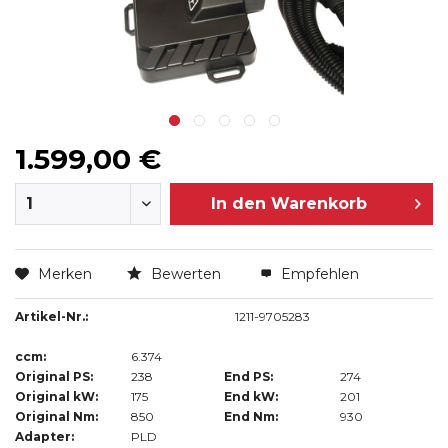
1.599,00 €
In den
Warenkorb
Merken
Bewerten
Empfehlen
Artikel-Nr.:
1211-9705283
ccm:
6.374
Original PS:
238
End PS:
274
Original kW:
175
End kW:
201
Original Nm:
850
End Nm:
930
Adapter:
PLD