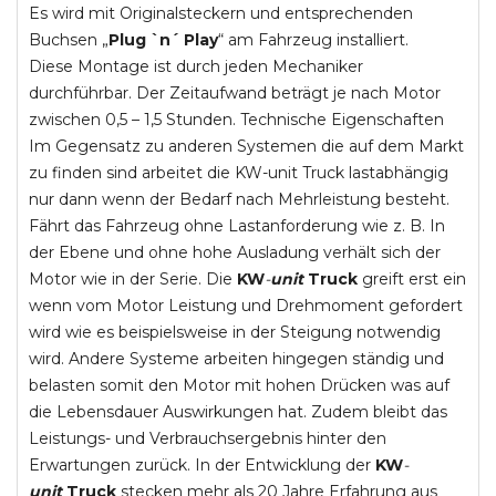
Es wird mit Originalsteckern und entsprechenden
Buchsen „
Plug `n´ Play
“ am Fahrzeug installiert.
Diese Montage ist durch jeden Mechaniker
durchführbar. Der Zeitaufwand beträgt je nach Motor
zwischen 0,5 – 1,5 Stunden. Technische Eigenschaften
Im Gegensatz zu anderen Systemen die auf dem Markt
zu finden sind arbeitet die KW-unit Truck lastabhängig
nur dann wenn der Bedarf nach Mehrleistung besteht.
Fährt das Fahrzeug ohne Lastanforderung wie z. B. In
der Ebene und ohne hohe Ausladung verhält sich der
Motor wie in der Serie. Die
KW
-
unit
Truck
greift erst ein
wenn vom Motor Leistung und Drehmoment gefordert
wird wie es beispielsweise in der Steigung notwendig
wird. Andere Systeme arbeiten hingegen ständig und
belasten somit den Motor mit hohen Drücken was auf
die Lebensdauer Auswirkungen hat. Zudem bleibt das
Leistungs- und Verbrauchsergebnis hinter den
Erwartungen zurück. In der Entwicklung der
KW
-
unit
Truck
stecken mehr als 20 Jahre Erfahrung aus