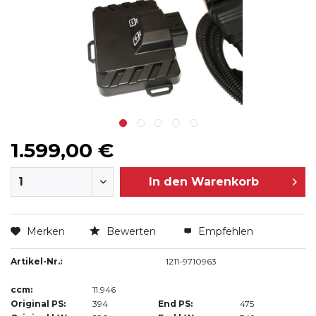
1.599,00 €
In den
Warenkorb
Merken
Bewerten
Empfehlen
Artikel-Nr.:
1211-9710963
ccm:
11.946
Original PS:
394
End PS:
475