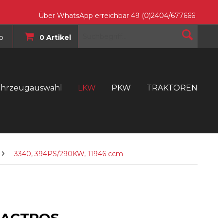
Über WhatsApp erreichbar 49 (0)2404/677666
o
0 Artikel
ahrzeugauswahl
LKW
PKW
TRAKTOREN
T
3340, 394PS/290KW, 11946 ccm