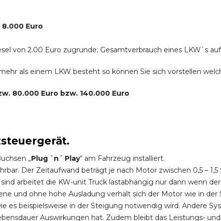
. 8.000 Euro
r Diesel von 2.00 Euro zugrunde; Gesamtverbrauch eines LKW`s au
s mehr als einem LKW besteht so können Sie sich vorstellen we
bzw. 80.000 Euro bzw. 140.000 Euro
zsteuergerät.
Buchsen „
Plug `n´ Play
“ am Fahrzeug installiert.
hrbar. Der Zeitaufwand beträgt je nach Motor zwischen 0,5 – 1
ind arbeitet die KW-unit Truck lastabhängig nur dann wenn der
ene und ohne hohe Ausladung verhält sich der Motor wie in der 
 es beispielsweise in der Steigung notwendig wird. Andere Sy
ebensdauer Auswirkungen hat. Zudem bleibt das Leistungs- und