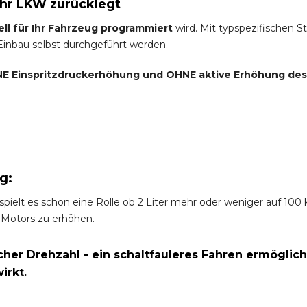
Ihr LKW zurücklegt
ell für Ihr Fahrzeug programmiert
wird. Mit typspezifischen S
 Einbau selbst durchgeführt werden.
E Einspritzdruckerhöhung und
OHNE
aktive Erhöhung de
g:
spielt es schon eine Rolle ob 2 Liter mehr oder weniger auf 10
 Motors zu erhöhen.
er Drehzahl - ein schaltfauleres Fahren ermöglich
irkt.