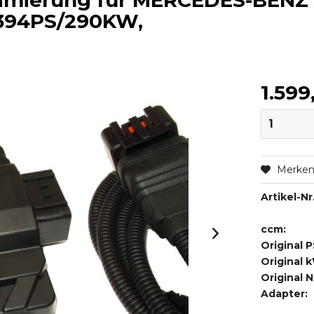
timierung für MERCEDES-BENZ
, 394PS/290KW,
1.599
Merke
Artikel-Nr.
ccm:
Original P
Original 
Original 
Adapter: