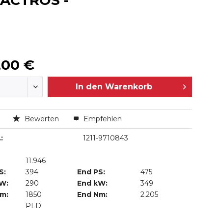
 ACTROS -
,00 €
In den
Warenkorb
n
Bewerten
Empfehlen
:
1211-9710843
11.946
S:
394
End PS:
475
kW:
290
End kW:
349
Nm:
1850
End Nm:
2.205
PLD